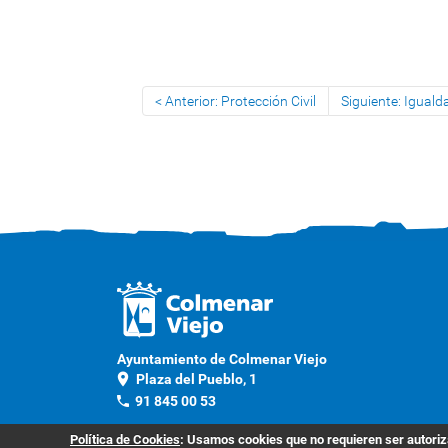
Anterior: Protección Civil
Siguiente: Iguald
Ayuntamiento de Colmenar Viejo
location_on
Plaza del Pueblo, 1
phone
91 845 00 53
Contacto
Política de Cookies
: Usamos cookies que no requieren ser autoriza