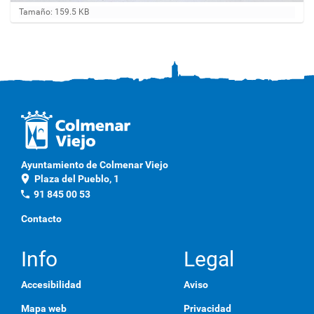
H
Tamaño: 159.5 KB
a
g
a
c
l
i
c
a
q
u
í
p
Ayuntamiento de Colmenar Viejo
a
location_on
Plaza del Pueblo, 1
r
a
phone
91 845 00 53
v
e
Contacto
r
l
a
Info
Legal
i
m
Accesibilidad
Aviso
a
g
Mapa web
Privacidad
e