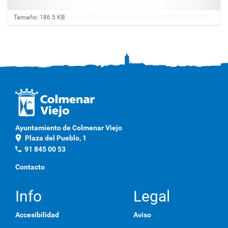
H
Tamaño: 186.5 KB
a
g
a
c
l
i
c
a
q
u
í
p
Ayuntamiento de Colmenar Viejo
a
location_on
Plaza del Pueblo, 1
r
a
phone
91 845 00 53
v
e
Contacto
r
l
a
Info
Legal
i
m
Accesibilidad
Aviso
a
g