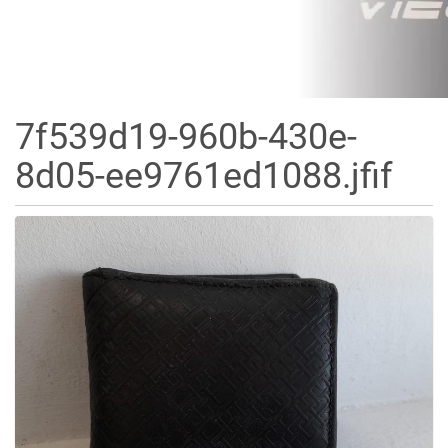
7f539d19-960b-430e-
8d05-ee9761ed1088.jfif