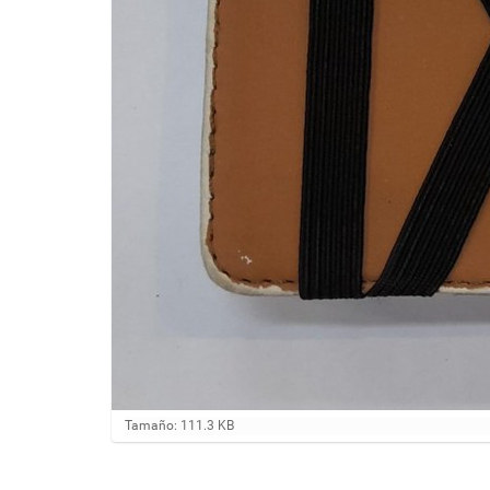
H
Tamaño: 111.3 KB
a
g
a