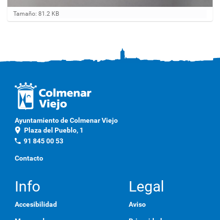
H
Tamaño: 81.2 KB
a
g
a
c
l
i
c
a
q
u
í
p
Ayuntamiento de Colmenar Viejo
a
location_on
Plaza del Pueblo, 1
r
a
phone
91 845 00 53
v
e
Contacto
r
l
a
Info
Legal
i
m
Accesibilidad
Aviso
a
g