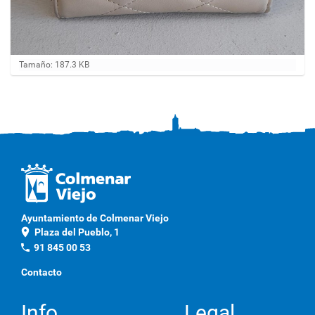
H
Tamaño: 187.3 KB
a
g
a
c
l
i
c
a
q
u
í
p
Ayuntamiento de Colmenar Viejo
a
location_on
Plaza del Pueblo, 1
r
a
phone
91 845 00 53
v
e
Contacto
r
l
a
Info
Legal