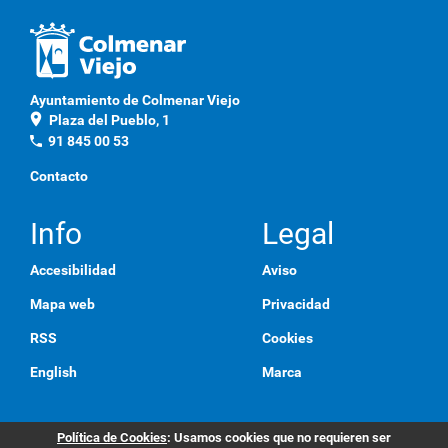
a
q
u
í
p
Ayuntamiento de Colmenar Viejo
a
location_on
Plaza del Pueblo, 1
r
a
phone
91 845 00 53
v
e
Contacto
r
l
a
Info
Legal
i
m
Accesibilidad
Aviso
a
g
Mapa web
Privacidad
e
n
RSS
Cookies
a
t
English
Marca
a
m
a
ñ
Política de Cookies
: Usamos cookies que no requieren ser
o