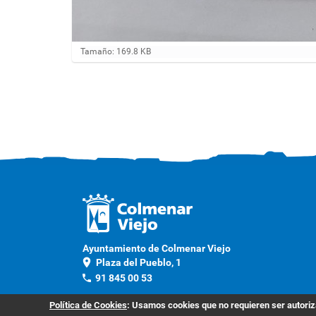
H
Tamaño: 169.8 KB
a
g
a
c
l
i
c
a
q
u
í
p
a
r
a
v
Ayuntamiento de Colmenar Viejo
e
location_on
Plaza del Pueblo, 1
r
phone
91 845 00 53
l
a
Contacto
i
Política de Cookies
: Usamos cookies que no requieren ser autoriza
m