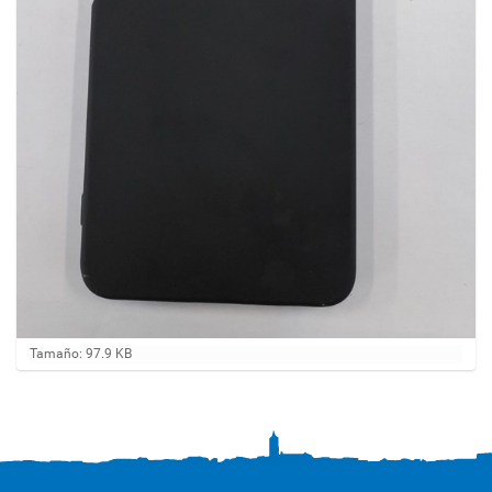
H
Tamaño: 97.9 KB
a
g
a
c
l
i
c