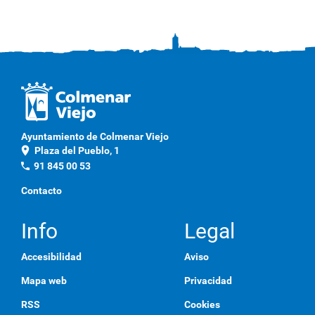
g
a
c
l
i
c
a
q
u
í
p
Ayuntamiento de Colmenar Viejo
a
location_on
Plaza del Pueblo, 1
r
a
phone
91 845 00 53
v
e
Contacto
r
l
a
Info
Legal
i
m
Accesibilidad
Aviso
a
g
Mapa web
Privacidad
e
n
RSS
Cookies
a