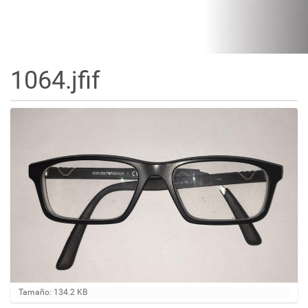
1064.jfif
H
Tamaño: 134.2 KB
a