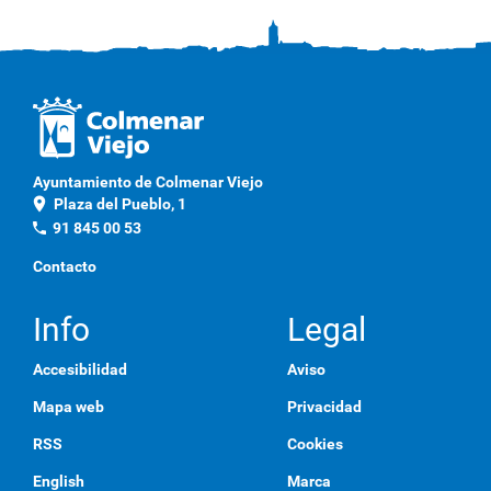
c
l
i
c
a
q
u
í
p
Ayuntamiento de Colmenar Viejo
a
location_on
Plaza del Pueblo, 1
r
a
phone
91 845 00 53
v
e
Contacto
r
l
a
Info
Legal
i
m
Accesibilidad
Aviso
a
g
Mapa web
Privacidad
e
n
RSS
Cookies
a
t
English
Marca
a