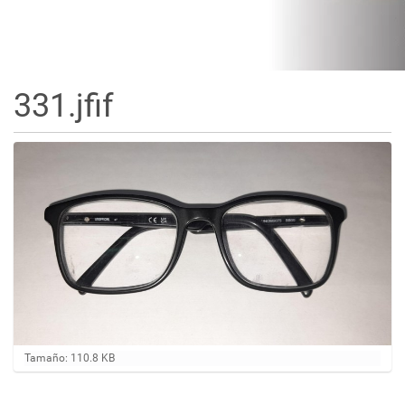
331.jfif
H
Tamaño: 110.8 KB
a
g
a