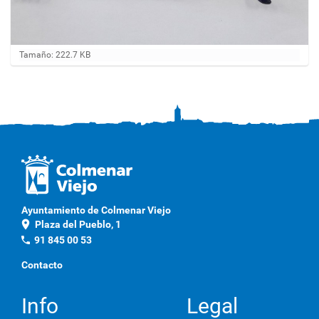
H
Tamaño: 222.7 KB
a
g
a
c
l
i
c
a
q
u
í
p
Ayuntamiento de Colmenar Viejo
a
location_on
Plaza del Pueblo, 1
r
a
phone
91 845 00 53
v
e
Contacto
r
l
a
Info
Legal
i