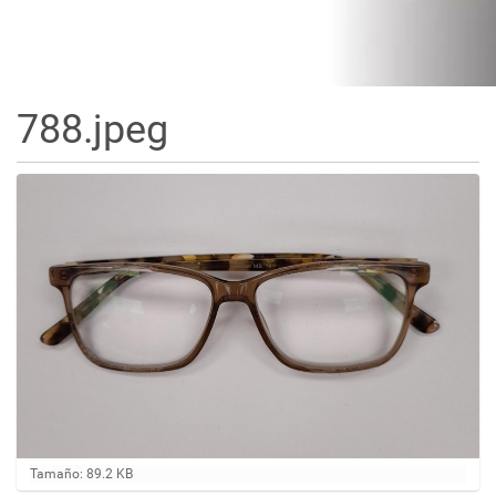
788.jpeg
H
Tamaño: 89.2 KB
a