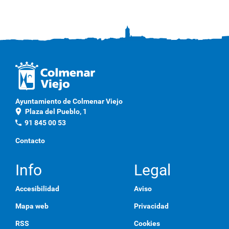
g
a
c
l
i
c
a
q
u
í
p
Ayuntamiento de Colmenar Viejo
a
location_on
Plaza del Pueblo, 1
r
a
phone
91 845 00 53
v
e
Contacto
r
l
a
Info
Legal
i
m
Accesibilidad
Aviso
a
g
Mapa web
Privacidad
e
n
RSS
Cookies
a