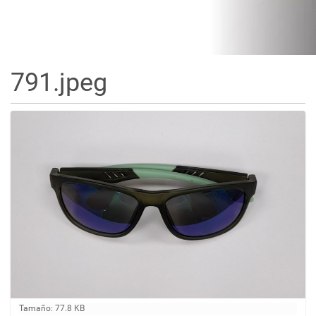
791.jpeg
H
Tamaño: 77.8 KB