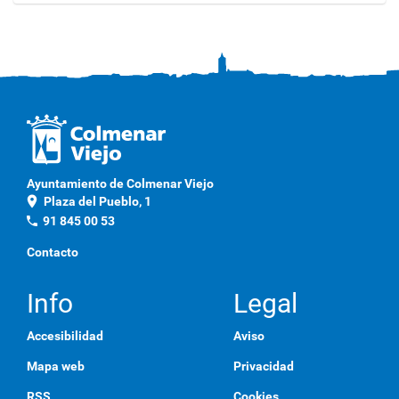
a
g
a
c
l
i
c
a
q
u
í
p
Ayuntamiento de Colmenar Viejo
a
location_on
Plaza del Pueblo, 1
r
a
phone
91 845 00 53
v
e
Contacto
r
l
a
Info
Legal
i
m
Accesibilidad
Aviso
a
g
Mapa web
Privacidad
e
n
RSS
Cookies
a