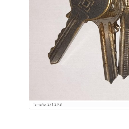
H
Tamaño: 271.2 KB
a
g
a
c
l