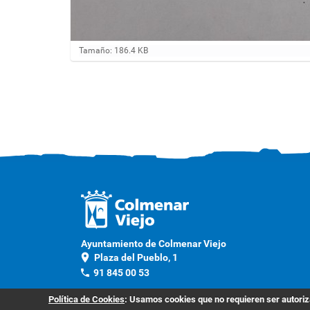
H
Tamaño: 186.4 KB
a
g
a
c
l
i
c
a
q
u
í
p
a
r
a
v
Ayuntamiento de Colmenar Viejo
e
location_on
Plaza del Pueblo, 1
r
phone
91 845 00 53
l
a
Contacto
i
Política de Cookies
: Usamos cookies que no requieren ser autoriza
m