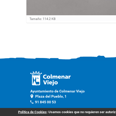
H
Tamaño: 114.2 KB
a
g
a
c
l
i
c
a
q
u
í
p
a
r
a
v
Ayuntamiento de Colmenar Viejo
e
location_on
Plaza del Pueblo, 1
r
phone
91 845 00 53
l
a
Contacto
i
Política de Cookies
: Usamos cookies que no requieren ser autoriza
m