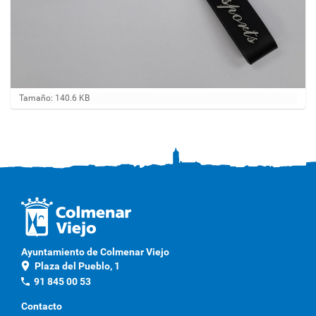
H
Tamaño: 140.6 KB
a
g
a
c
l
i
c
a
q
u
í
p
Ayuntamiento de Colmenar Viejo
a
location_on
Plaza del Pueblo, 1
r
a
phone
91 845 00 53
v
e
Contacto
r