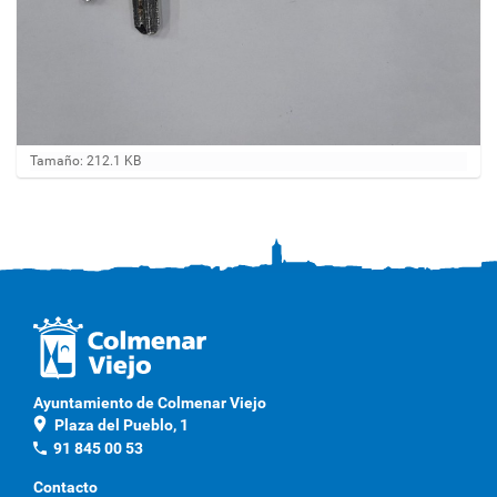
H
Tamaño: 212.1 KB
a
g
a
c
l
i
c
a
q
u
í
p
Ayuntamiento de Colmenar Viejo
a
location_on
Plaza del Pueblo, 1
r
a
phone
91 845 00 53
v
e
Contacto