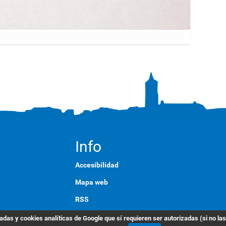
Info
Accesibilidad
Mapa web
RSS
English
das y cookies analíticas de Google que sí requieren ser autorizadas (si no la