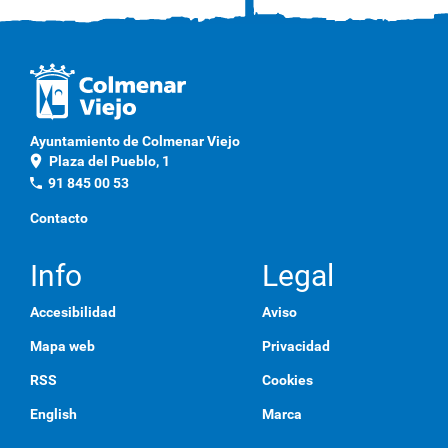
l
i
c
a
q
u
í
p
Ayuntamiento de Colmenar Viejo
a
location_on
Plaza del Pueblo, 1
r
a
phone
91 845 00 53
v
e
Contacto
r
l
a
Info
Legal
i
m
Accesibilidad
Aviso
a
g
Mapa web
Privacidad
e
n
RSS
Cookies
a
t
English
Marca
a
m