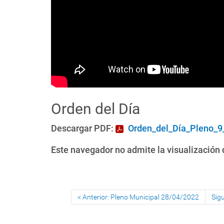
Orden del Día
Descargar PDF:
Orden_del_Día_Pleno_9
Este navegador no admite la visualización d
Anterior: Pleno Municipal 28/04/2022
Sig