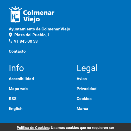
Ayuntamiento de Colmenar Viejo
location_on
Plaza del Pueblo, 1
phone
91 845 00 53
Contacto
Info
Legal
Accesibilidad
Aviso
Mapa web
Privacidad
RSS
Cookies
English
Marca
Política de Cookies
: Usamos cookies que no requieren ser