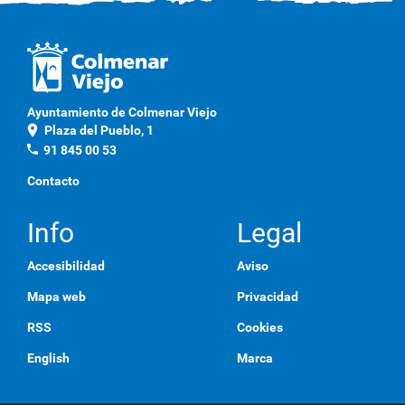
Ayuntamiento de Colmenar Viejo
location_on
Plaza del Pueblo, 1
phone
91 845 00 53
Contacto
Info
Legal
Accesibilidad
Aviso
Mapa web
Privacidad
RSS
Cookies
English
Marca