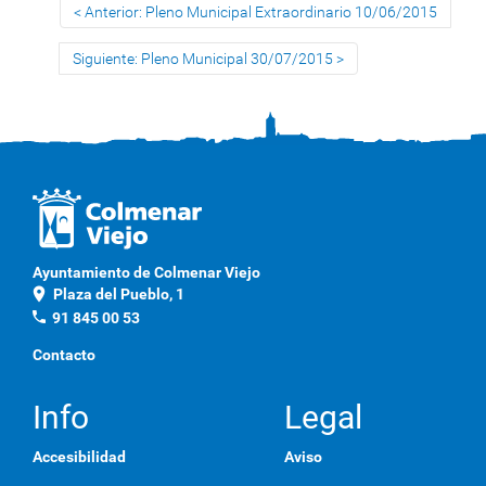
Anterior: Pleno Municipal Extraordinario 10/06/2015
Siguiente: Pleno Municipal 30/07/2015
Ayuntamiento de Colmenar Viejo
location_on
Plaza del Pueblo, 1
phone
91 845 00 53
Contacto
Info
Legal
Accesibilidad
Aviso