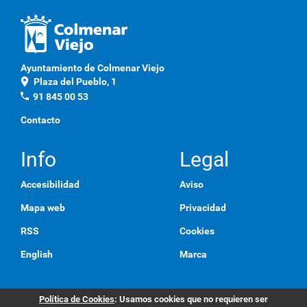
Ayuntamiento de Colmenar Viejo
location_on
Plaza del Pueblo, 1
phone
91 845 00 53
Contacto
Info
Legal
Accesibilidad
Aviso
Mapa web
Privacidad
RSS
Cookies
English
Marca
Política de Cookies
: Usamos cookies que no requieren ser