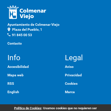
Ayuntamiento de Colmenar Viejo
location_on
Plaza del Pueblo, 1
phone
91 845 00 53
Contacto
Info
Legal
Accesibilidad
Aviso
Mapa web
Privacidad
RSS
Cookies
English
Marca
Política de Cookies
: Usamos cookies que no requieren ser