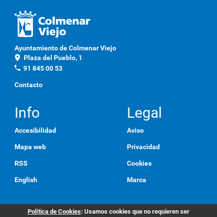
Ayuntamiento de Colmenar Viejo
location_on
Plaza del Pueblo, 1
phone
91 845 00 53
Contacto
Info
Legal
Accesibilidad
Aviso
Mapa web
Privacidad
RSS
Cookies
English
Marca
Política de Cookies
: Usamos cookies que no requieren ser