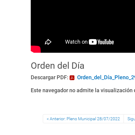
Orden del Día
Descargar PDF:
Orden_del_Día_Pleno_2
Este navegador no admite la visualización d
Anterior: Pleno Municipal 28/07/2022
Sig