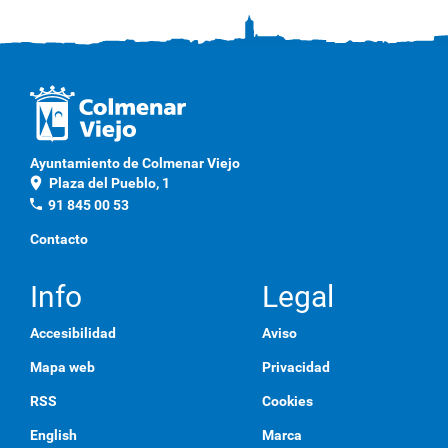
Ayuntamiento de Colmenar Viejo
location_on
Plaza del Pueblo, 1
phone
91 845 00 53
Contacto
Info
Legal
Accesibilidad
Aviso
Mapa web
Privacidad
RSS
Cookies
English
Marca