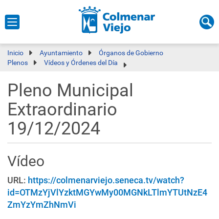
Inicio
Ayuntamiento
Órganos de Gobierno
Plenos
Vídeos y Órdenes del Día
Pleno Municipal
Extraordinario
19/12/2024
Vídeo
URL:
https://colmenarviejo.seneca.tv/watch?
id=OTMzYjVlYzktMGYwMy00MGNkLTlmYTUtNzE4
ZmYzYmZhNmVi