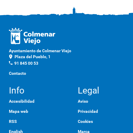
Ayuntamiento de Colmenar Viejo
location_on
Plaza del Pueblo, 1
phone
91 845 00 53
Contacto
Info
Legal
Accesibilidad
Aviso
Mapa web
Privacidad
RSS
Cookies
English
Marca