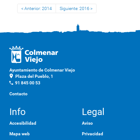
Anterior: 2014
Siguiente: 2016
Ayuntamiento de Colmenar Viejo
location_on
Plaza del Pueblo, 1
phone
91 845 00 53
Contacto
Info
Legal
Accesibilidad
Aviso
Mapa web
Privacidad