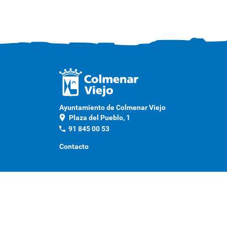
Ayuntamiento de Colmenar Viejo
location_on
Plaza del Pueblo, 1
phone
91 845 00 53
Contacto