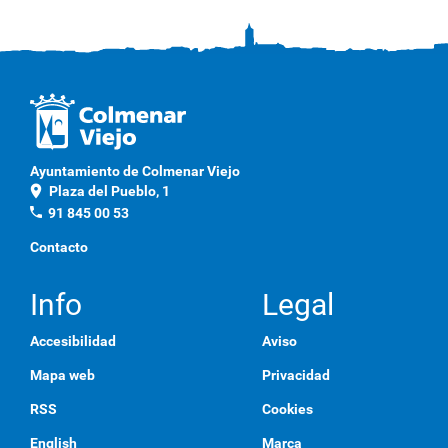
Ayuntamiento de Colmenar Viejo
location_on
Plaza del Pueblo, 1
phone
91 845 00 53
Contacto
Info
Legal
Accesibilidad
Aviso
Mapa web
Privacidad
RSS
Cookies
English
Marca