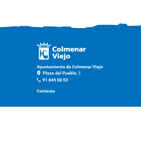
Ayuntamiento de Colmenar Viejo
location_on
Plaza del Pueblo, 1
phone
91 845 00 53
Contacto