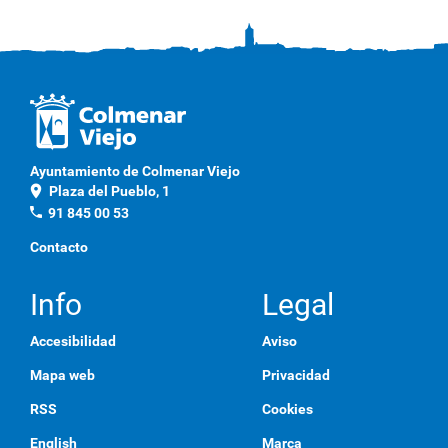
Ayuntamiento de Colmenar Viejo
location_on
Plaza del Pueblo, 1
phone
91 845 00 53
Contacto
Info
Legal
Accesibilidad
Aviso
Mapa web
Privacidad
RSS
Cookies
English
Marca