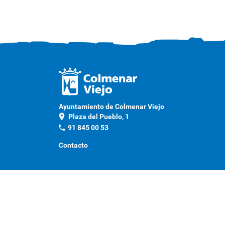
Ayuntamiento de Colmenar Viejo
location_on
Plaza del Pueblo, 1
phone
91 845 00 53
Contacto