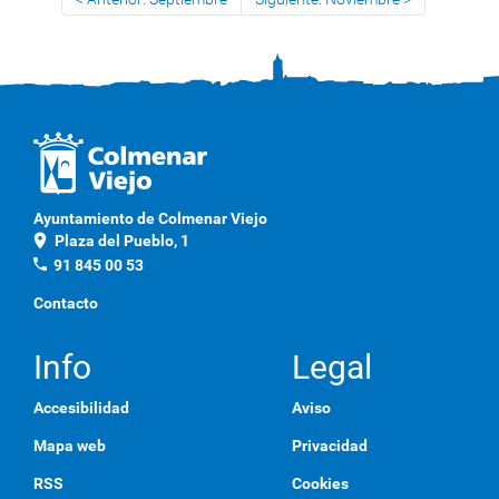
Ayuntamiento de Colmenar Viejo
location_on
Plaza del Pueblo, 1
phone
91 845 00 53
Contacto
Info
Legal
Accesibilidad
Aviso
Mapa web
Privacidad
RSS
Cookies