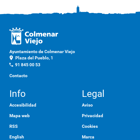
Ayuntamiento de Colmenar Viejo
location_on
Plaza del Pueblo, 1
phone
91 845 00 53
Contacto
Info
Legal
Accesibilidad
Aviso
Mapa web
Privacidad
RSS
Cookies
English
Marca