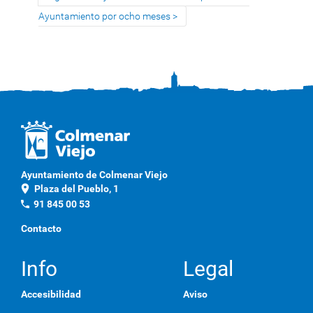
Ayuntamiento por ocho meses
Ayuntamiento de Colmenar Viejo
location_on
Plaza del Pueblo, 1
phone
91 845 00 53
Contacto
Info
Legal
Accesibilidad
Aviso