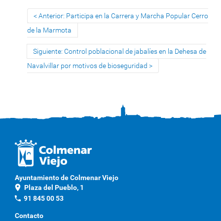
Anterior: Participa en la Carrera y Marcha Popular Cerro
de la Marmota
Siguiente: Control poblacional de jabalíes en la Dehesa de
Navalvillar por motivos de bioseguridad
Ayuntamiento de Colmenar Viejo
location_on
Plaza del Pueblo, 1
phone
91 845 00 53
Contacto