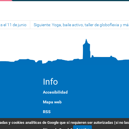
s el 11 de junio
Siguiente: Yoga, baile activo, taller de globoflexia y 
Info
Accesibilidad
Mapa web
RSS
English
das y cookies analíticas de Google que sí requieren ser autorizadas (si no la