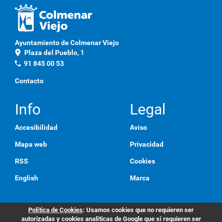
Ayuntamiento de Colmenar Viejo
location_on
Plaza del Pueblo, 1
phone
91 845 00 53
Contacto
Info
Legal
Accesibilidad
Aviso
Mapa web
Privacidad
RSS
Cookies
English
Marca
Política de Cookies
: Usamos cookies que no requieren ser
autorizadas y cookies analíticas de Google que sí requieren ser