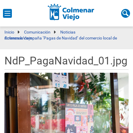
Inicio
Comunicación
Noticias
Arranca la campaña ‘Pagas de Navidad’ del comercio local de Colmenar Viejo
NdP_PagaNavidad_01.jpg