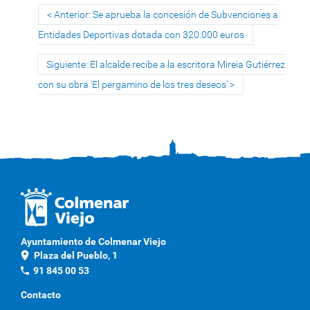
Anterior: Se aprueba la concesión de Subvenciones a
Entidades Deportivas dotada con 320.000 euros
Siguiente: El alcalde recibe a la escritora Mireia Gutiérrez
con su obra 'El pergamino de los tres deseos'
Ayuntamiento de Colmenar Viejo
location_on
Plaza del Pueblo, 1
phone
91 845 00 53
Contacto