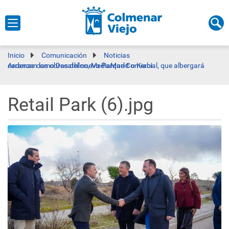
Inicio
Comunicación
Noticias
Arrancan las obras del nuevo Parque Comercial, que albergará cadenas como Decathlon, MediaMarkt o Kiabi
Retail Park (6).jpg