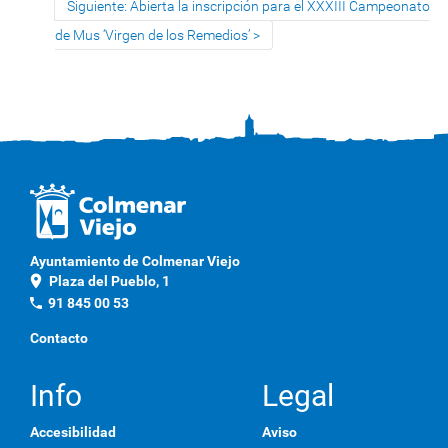
Siguiente: Abierta la inscripción para el XXXIII Campeonato
de Mus ‘Virgen de los Remedios’
Ayuntamiento de Colmenar Viejo
location_on
Plaza del Pueblo, 1
phone
91 845 00 53
Contacto
Info
Legal
Accesibilidad
Aviso