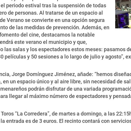
 el periodo estival tras la suspensión de todas
ro de personas. Al tratarse de un espacio al
ne de Verano se convierte en una opción segura
ento de las medidas de prevención. Además, en
fomento del cine, destacamos la notable
endrá este verano el municipio y que,
o las salas y los espectadores estos meses: pasamos de 
películas y 50 sesiones a lo largo de julio y agosto”, e
fancia, Jorge Domínguez Jiménez, añade: “hemos diseñad
en un espacio único y al aire libre, sin necesidad de sal
s colmenareños podrán disfrutar de una variada programac
ara llegar al máximo número de espectadores y pensadas 
 Toros “La Corredera”, de martes a domingo, a las 22:15h.
e la entrada es de 3 euros. El recinto contará con servic