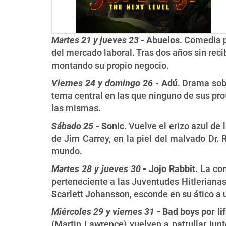
Martes 21 y jueves 23
- Abuelos
. Comedia p
del mercado laboral. Tras dos años sin recibi
montando su propio negocio.
Viernes 24 y domingo 26 -
Adú
. Drama sobr
tema central en las que ninguno de sus pro
las mismas.
Sábado 25
- Sonic
. Vuelve el erizo azul de
de Jim Carrey, en la piel del malvado Dr.
mundo.
Martes 28 y jueves 30
- Jojo Rabbit
. La co
perteneciente a las Juventudes Hitleriana
Scarlett Johansson, esconde en su ático a u
Miércoles 29 y viernes 31
- Bad boys por li
(Martin Lawrence) vuelven a patrullar jun