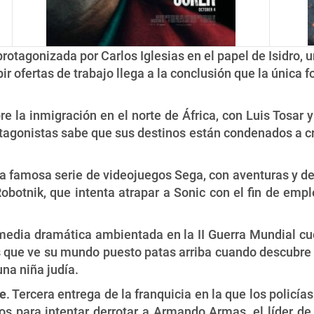
rotagonizada por Carlos Iglesias en el papel de Isidro, u
r ofertas de trabajo llega a la conclusión que la única fo
e la inmigración en el norte de África, con Luis Tosar y
tagonistas sabe que sus destinos están condenados a cr
 la famosa serie de videojuegos Sega, con aventuras y d
 Robotnik, que intenta atrapar a Sonic con el fin de em
media dramática ambientada en la II Guerra Mundial cue
s que ve su mundo puesto patas arriba cuando descubre 
na niña judía.
fe
. Tercera entrega de la franquicia en la que los policí
tos para intentar derrotar a Armando Armas, el líder d